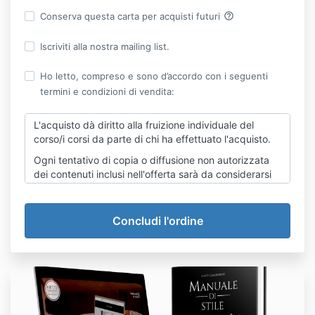
help_outline
Conserva questa carta per acquisti futuri
Iscriviti alla nostra mailing list.
Ho letto, compreso e sono d’accordo con i seguenti
termini e condizioni di vendita:
L'acquisto dà diritto alla fruizione individuale del
corso/i corsi da parte di chi ha effettuato l'acquisto.
Ogni tentativo di copia o diffusione non autorizzata
dei contenuti inclusi nell'offerta sarà da considerarsi
un'infrazione dei termini d'uso del corso stesso e sarà
perseguito a norma di legge.
Qualora l'acquisto includa la spedizione di una copia
fisica del manuale, l'acquirente riconosce e accetta
che eventuali ritardi nella consegna non potranno
essere imputati alla nostra responsabilità. Facciamo il
possibile per garantire una spedizione tempestiva,
tuttavia non possiamo essere ritenuti responsabili per
ritardi causati da fattori esterni, quali ritardi del